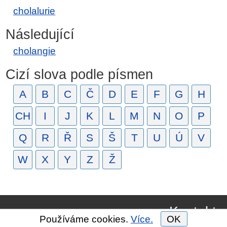
cholalurie
Následující
cholangie
Cizí slova podle písmen
A
B
C
Č
D
E
F
G
H
CH
I
J
K
L
M
N
O
P
Q
R
Ř
S
Š
T
U
Ú
V
W
X
Y
Z
Ž
Kontakt
Používáme cookies.
Více.
OK