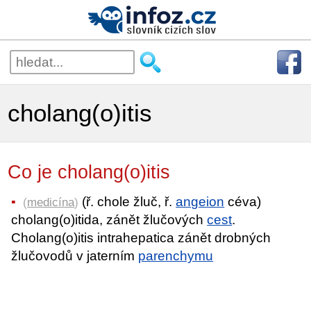
cholang(o)itis
Co je cholang(o)itis
(ř. chole žluč, ř.
angeion
céva)
(
medicína
)
cholang(o)itida, zánět žlučových
cest
.
Cholang(o)itis intrahepatica zánět drobných
žlučovodů v jaterním
parenchymu