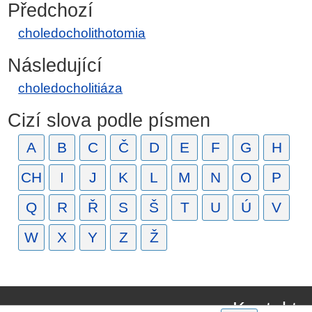
Předchozí
choledocholithotomia
Následující
choledocholitiáza
Cizí slova podle písmen
A
B
C
Č
D
E
F
G
H
CH
I
J
K
L
M
N
O
P
Q
R
Ř
S
Š
T
U
Ú
V
W
X
Y
Z
Ž
Kontakt