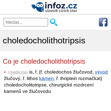
choledocholithotripsis
Co je choledocholithotripsis
is, f. (ř. choledochos žlučovod,
vývod
(
medicína
)
žlučový, ř. lithos
kámen
, ř. thriptein rozmačkat)
choledocholitotripse, chirurgické rozdrcení
kamenů ve žlučovodu