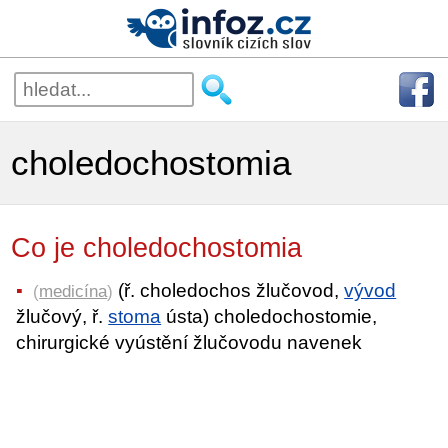
choledochostomia
Co je choledochostomia
(ř. choledochos žlučovod,
vývod
(
medicína
)
žlučový, ř.
stoma
ústa) choledochostomie,
chirurgické vyústění žlučovodu navenek