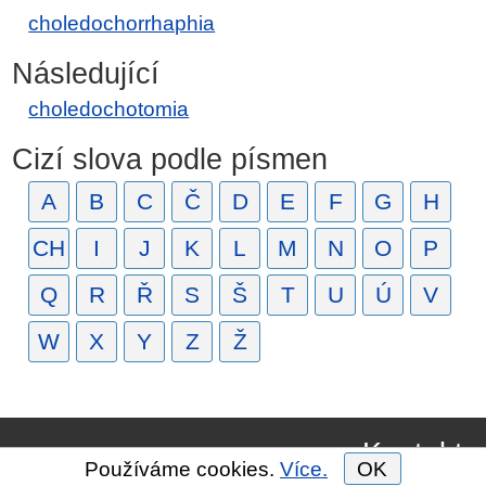
choledochorrhaphia
Následující
choledochotomia
Cizí slova podle písmen
A
B
C
Č
D
E
F
G
H
CH
I
J
K
L
M
N
O
P
Q
R
Ř
S
Š
T
U
Ú
V
W
X
Y
Z
Ž
Kontakt
Používáme cookies.
Více.
OK