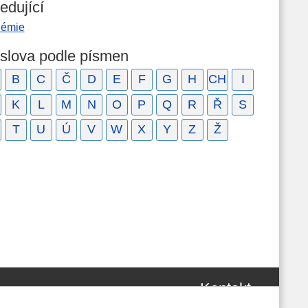
edující
lémie
 slova podle písmen
B
C
Č
D
E
F
G
H
CH
I
K
L
M
N
O
P
Q
R
Ř
S
T
U
Ú
V
W
X
Y
Z
Ž
Kontakt