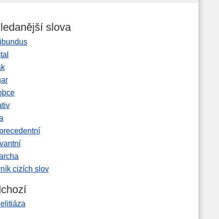
ledanější slova
ibundus
tal
ak
gar
obce
tiv
a
precedentní
vantní
garcha
ník cizích slov
chozí
elitiáza