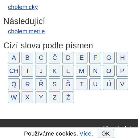
cholemický
Následující
cholemimetrie
Cizí slova podle písmen
A
B
C
Č
D
E
F
G
H
CH
I
J
K
L
M
N
O
P
Q
R
Ř
S
Š
T
U
Ú
V
W
X
Y
Z
Ž
Kontakt
Používáme cookies.
Více.
OK