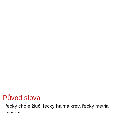
Původ slova
řecky chole žluč, řecky haima krev, řecky metria
měření