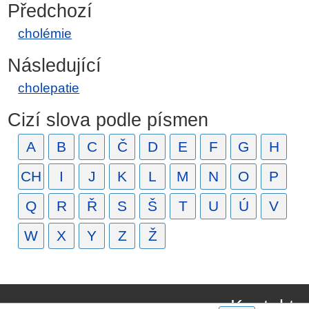
Předchozí
cholémie
Následující
cholepatie
Cizí slova podle písmen
A
B
C
Č
D
E
F
G
H
CH
I
J
K
L
M
N
O
P
Q
R
Ř
S
Š
T
U
Ú
V
W
X
Y
Z
Ž
Kontakt