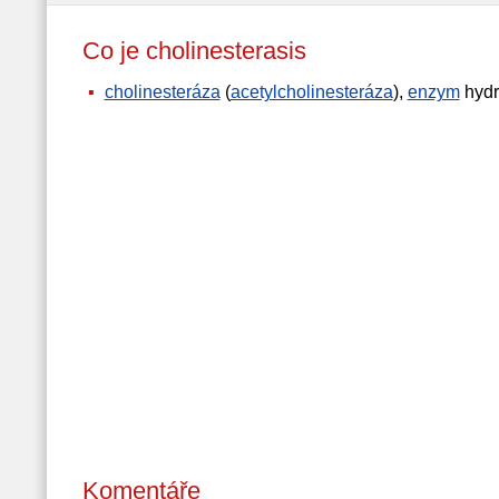
Co je cholinesterasis
cholinesteráza
(
acetylcholinesteráza
),
enzym
hydro
Komentáře