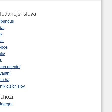
ledanější slova
ibundus
tal
ak
gar
obce
tiv
a
precedentní
vantní
garcha
ník cizích slov
chozí
inergní