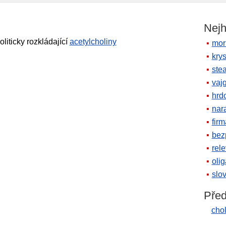
Nejh
liticky rozkládající
acetylcholiny
mor
krys
ste
vaj
hrd
nara
firm
bez
rele
oli
slov
Před
chol