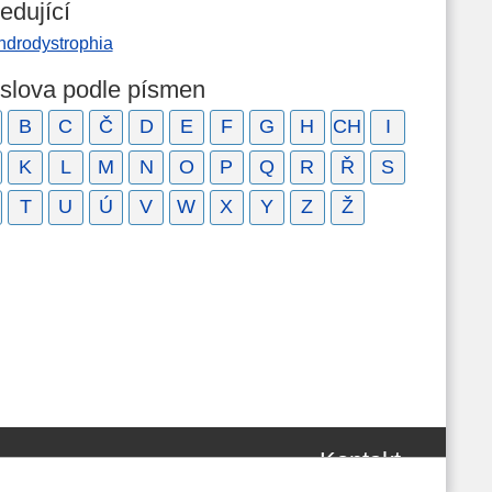
edující
ndrodystrophia
 slova podle písmen
B
C
Č
D
E
F
G
H
CH
I
K
L
M
N
O
P
Q
R
Ř
S
T
U
Ú
V
W
X
Y
Z
Ž
Kontakt