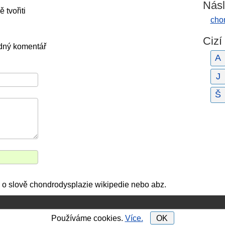
Násl
 tvořiti
cho
Cizí
ádný komentář
A
J
Š
 o slově chondrodysplazie wikipedie nebo abz.
Používáme cookies.
Více.
OK