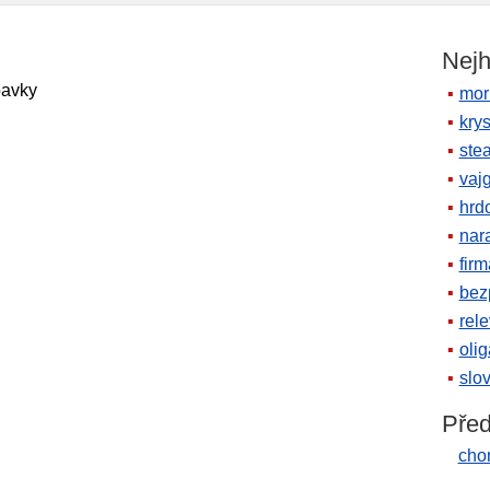
Nejh
pavky
mor
krys
ste
vaj
hrd
nara
firm
bez
rele
oli
slov
Před
cho