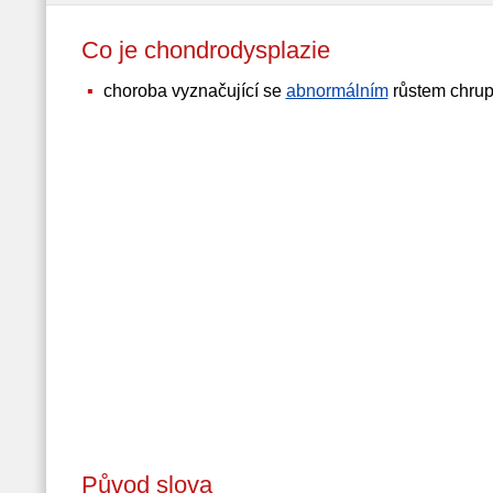
Co je chondrodysplazie
choroba vyznačující se
abnormálním
růstem chru
Původ slova