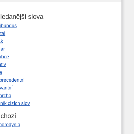
ledanější slova
ibundus
tal
ak
gar
obce
tiv
a
precedentní
vantní
garcha
ník cizích slov
chozí
ndrodynia