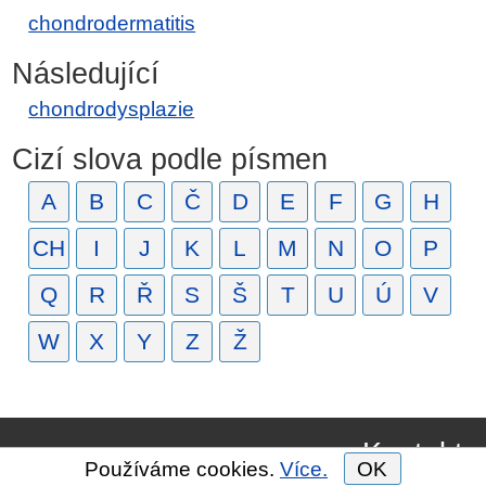
chondrodermatitis
Následující
chondrodysplazie
Cizí slova podle písmen
A
B
C
Č
D
E
F
G
H
CH
I
J
K
L
M
N
O
P
Q
R
Ř
S
Š
T
U
Ú
V
W
X
Y
Z
Ž
Kontakt
Používáme cookies.
Více.
OK