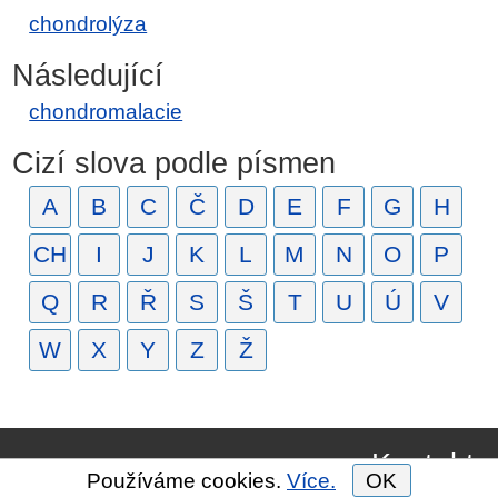
chondrolýza
Následující
chondromalacie
Cizí slova podle písmen
A
B
C
Č
D
E
F
G
H
CH
I
J
K
L
M
N
O
P
Q
R
Ř
S
Š
T
U
Ú
V
W
X
Y
Z
Ž
Kontakt
Používáme cookies.
Více.
OK