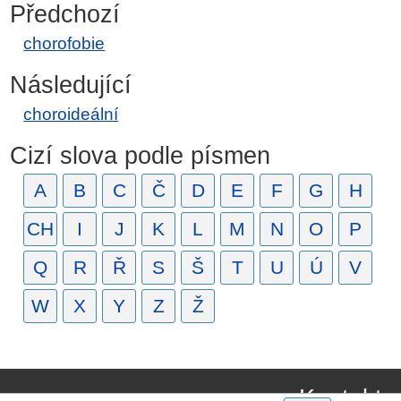
Předchozí
chorofobie
Následující
choroideální
Cizí slova podle písmen
A
B
C
Č
D
E
F
G
H
CH
I
J
K
L
M
N
O
P
Q
R
Ř
S
Š
T
U
Ú
V
W
X
Y
Z
Ž
Kontakt