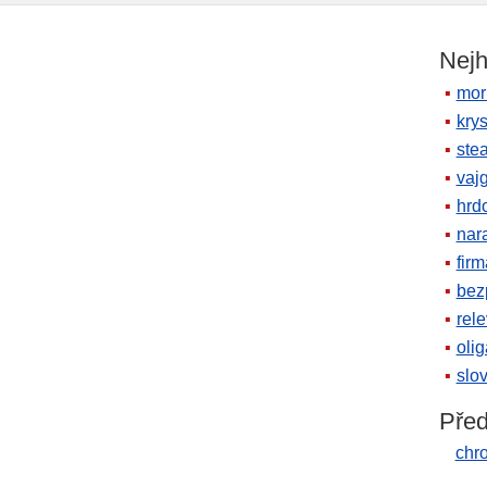
Nejh
mor
krys
ste
vaj
hrd
nara
firm
bez
rele
oli
slov
Před
chr