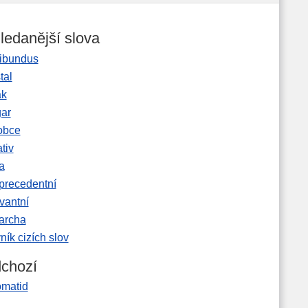
ledanější slova
ibundus
tal
ak
gar
obce
tiv
a
precedentní
vantní
garcha
ník cizích slov
chozí
omatid