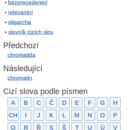
bezprecedentní
relevantní
oligarcha
slovník cizích slov
Předchozí
chromatida
Následující
chromatin
Cizí slova podle písmen
A
B
C
Č
D
E
F
G
H
CH
I
J
K
L
M
N
O
P
Q
R
Ř
S
Š
T
U
Ú
V