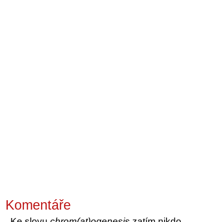
Komentáře
Ke slovu
chrom(at)ogenesis
zatím nikdo