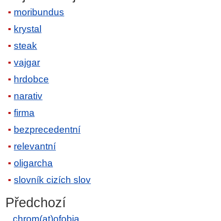
moribundus
krystal
steak
vajgar
hrdobce
narativ
firma
bezprecedentní
relevantní
oligarcha
slovník cizích slov
Předchozí
chrom(at)ofobia