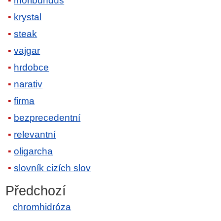
moribundus
krystal
steak
vajgar
hrdobce
narativ
firma
bezprecedentní
relevantní
oligarcha
slovník cizích slov
Předchozí
chromhidróza