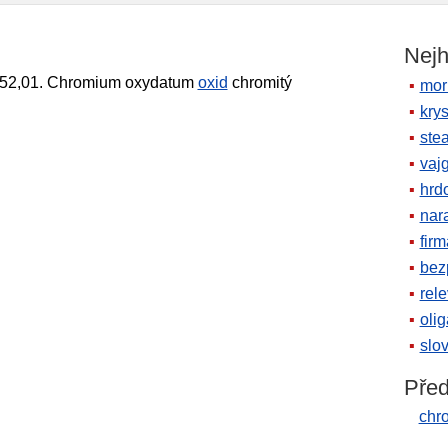
Nejh
st 52,01. Chromium oxydatum
oxid
chromitý
mor
krys
ste
vaj
hrd
nara
firm
bez
rele
oli
slov
Před
chr