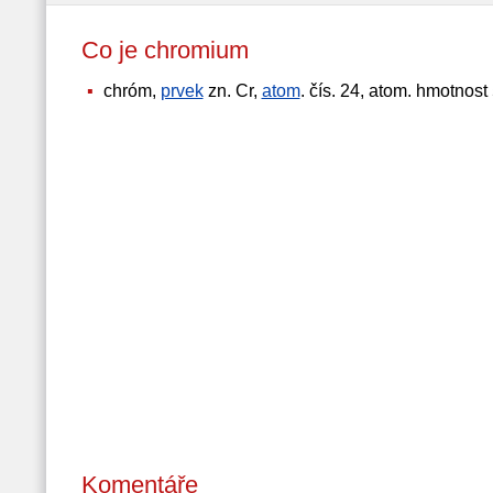
Co je chromium
chróm,
prvek
zn. Cr,
atom
. čís. 24, atom. hmotno
Komentáře