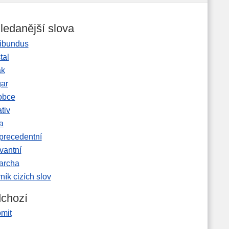
ledanější slova
ibundus
tal
ak
gar
obce
tiv
a
precedentní
vantní
garcha
ník cizích slov
chozí
omit