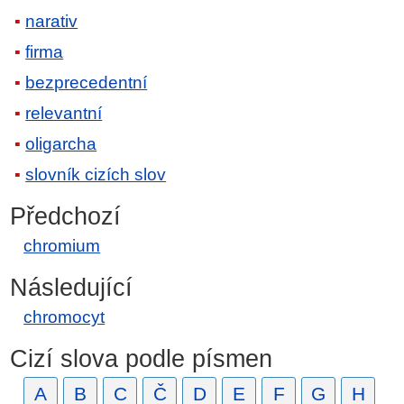
narativ
firma
bezprecedentní
relevantní
oligarcha
slovník cizích slov
Předchozí
chromium
Následující
chromocyt
Cizí slova podle písmen
A
B
C
Č
D
E
F
G
H