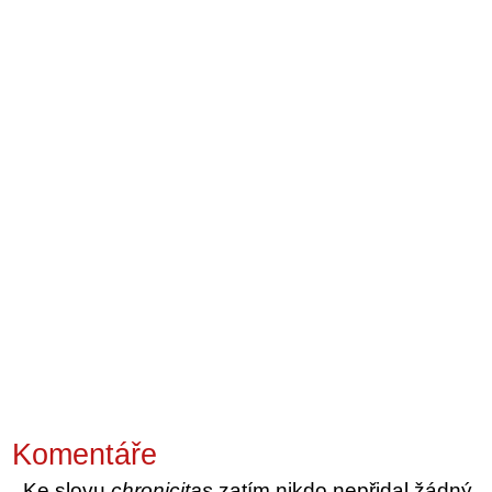
Komentáře
Ke slovu
chronicitas
zatím nikdo nepřidal žádný