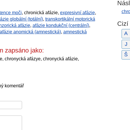
Násl
chro
tence moči
, chronická afázie,
expresivní afázie
,
ázie globální (totální)
,
transkortikální motorická
Cizí
nzorická afázie
,
afázie kondukční (centrální)
,
afázie anomická (amnestická)
,
amnestická
A
J
m zapsáno jako:
Š
e, chronycká afázye, chronycká afázie,
ný komentář