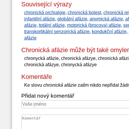
Související výrazy
chronická orchialgie
,
chronická bolest
,
chronická re
infantilní afázie
,
globální afázie
,
anomická afázie
,
af
afázie
,
totální afázie
,
motorická (brocova) afázie
,
se
transkortikální senzorická afázie
,
kondukční afázie
,
afázie
Chronická afázie může být také omyle
chronycká afázie, chronická afázye, chronická afázi
chronická afázye, chronycká afázye
Komentáře
Ke slovu
chronická afázie
zatím nikdo nepřidal žád
Přidat nový komentář