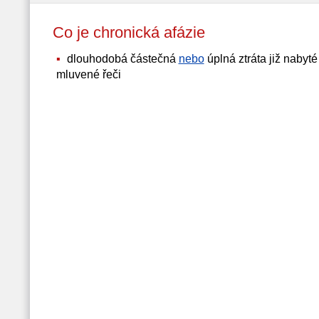
Co je chronická afázie
dlouhodobá částečná
nebo
úplná ztráta již nabyt
mluvené řeči