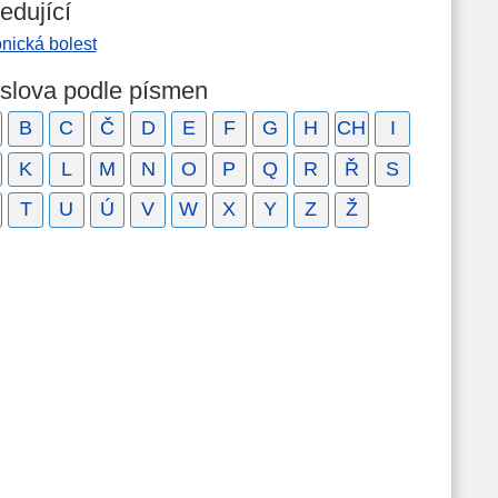
edující
nická bolest
 slova podle písmen
B
C
Č
D
E
F
G
H
CH
I
K
L
M
N
O
P
Q
R
Ř
S
T
U
Ú
V
W
X
Y
Z
Ž