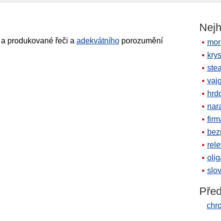
Nejh
é a produkované řeči a
adekvátního
porozumění
mor
krys
ste
vaj
hrd
nara
firm
bez
rele
oli
slov
Před
chro