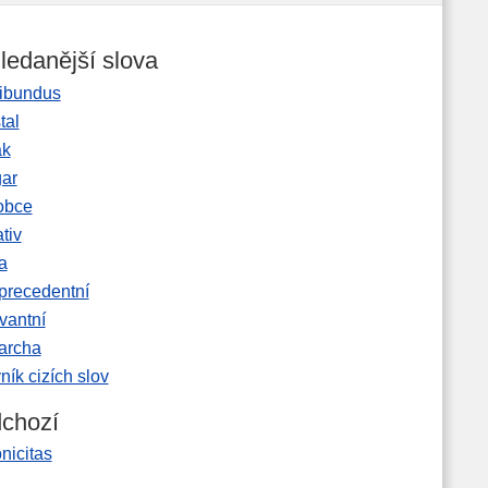
ledanější slova
ibundus
tal
ak
gar
obce
tiv
a
precedentní
vantní
garcha
ník cizích slov
chozí
nicitas