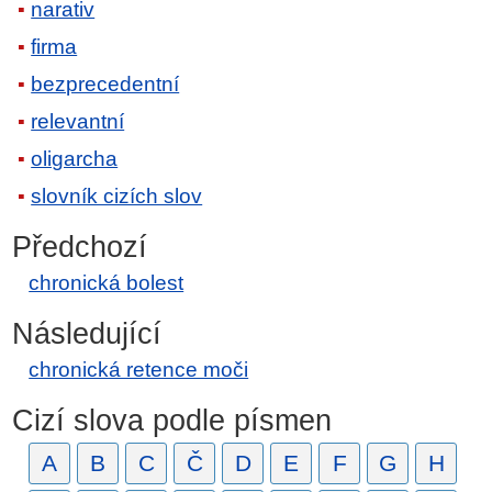
narativ
firma
bezprecedentní
relevantní
oligarcha
slovník cizích slov
Předchozí
chronická bolest
Následující
chronická retence moči
Cizí slova podle písmen
A
B
C
Č
D
E
F
G
H