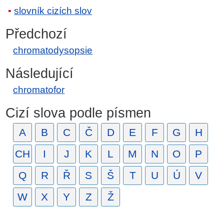
slovník cizích slov
Předchozí
chromatodysopsie
Následující
chromatofor
Cizí slova podle písmen
A
B
C
Č
D
E
F
G
H
CH
I
J
K
L
M
N
O
P
Q
R
Ř
S
Š
T
U
Ú
V
W
X
Y
Z
Ž