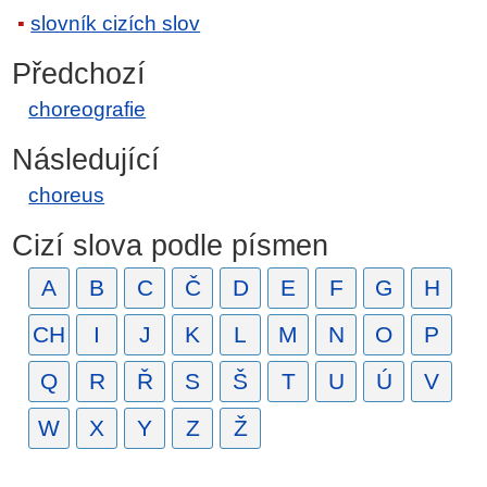
slovník cizích slov
Předchozí
choreografie
Následující
choreus
Cizí slova podle písmen
A
B
C
Č
D
E
F
G
H
CH
I
J
K
L
M
N
O
P
Q
R
Ř
S
Š
T
U
Ú
V
W
X
Y
Z
Ž