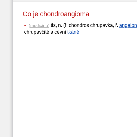
Co je chondroangioma
tis, n. (ř. chondros chrupavka, ř.
angeion
(
medicína
)
chrupavčité a cévní
tkáně