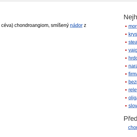
Nejh
céva) chondroangiom, smíšený
nádor
z
mor
krys
ste
vaj
hrd
nara
firm
bez
rele
oli
slov
Před
cho