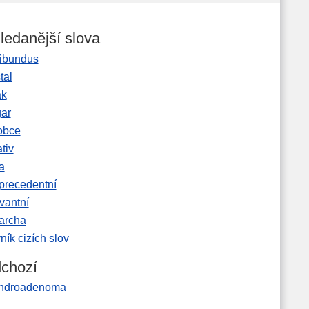
ledanější slova
ibundus
tal
ak
gar
obce
tiv
a
precedentní
vantní
garcha
ník cizích slov
chozí
ndroadenoma