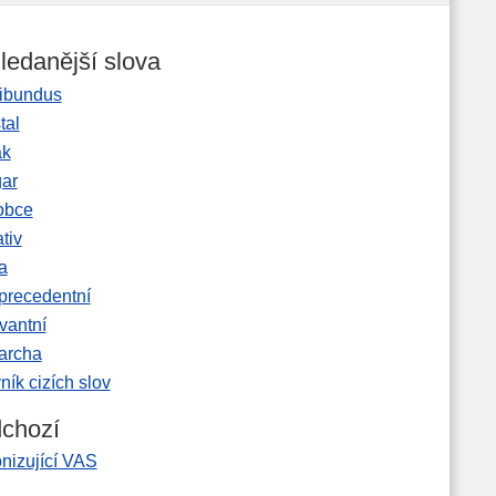
ledanější slova
ibundus
tal
ak
gar
obce
tiv
a
precedentní
vantní
garcha
ník cizích slov
chozí
nizující VAS