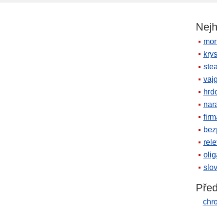
Nejh
mor
krys
ste
vaj
hrd
nara
firm
bez
rele
oli
slov
Před
chro