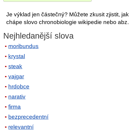
Je výklad jen částečný? Můžete zkusit zjistit, jak
chápe slovo chronobiologie wikipedie nebo abz.
Nejhledanější slova
moribundus
krystal
steak
vajgar
hrdobce
narativ
firma
bezprecedentní
relevantní