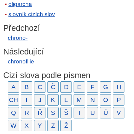
oligarcha
slovník cizích slov
Předchozí
chrono-
Následující
chronofilie
Cizí slova podle písmen
A
B
C
Č
D
E
F
G
H
CH
I
J
K
L
M
N
O
P
Q
R
Ř
S
Š
T
U
Ú
V
W
X
Y
Z
Ž