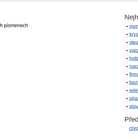
Nejh
ch písmenech
mor
krys
ste
vaj
hrd
nara
firm
bez
rele
oli
slov
Před
chr