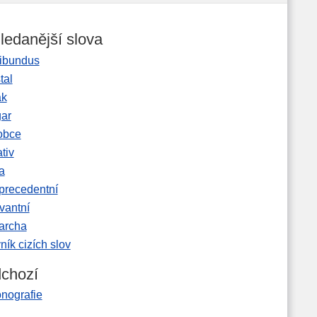
ledanější slova
ibundus
tal
ak
gar
obce
tiv
a
precedentní
vantní
garcha
ník cizích slov
chozí
onografie