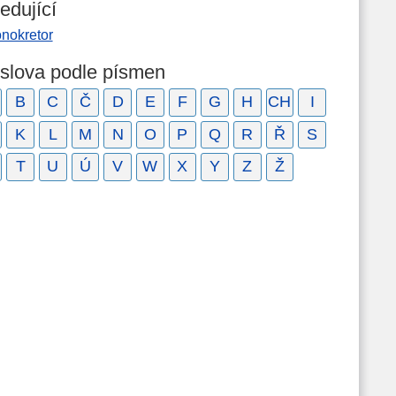
edující
onokretor
 slova podle písmen
B
C
Č
D
E
F
G
H
CH
I
K
L
M
N
O
P
Q
R
Ř
S
T
U
Ú
V
W
X
Y
Z
Ž