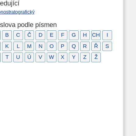
edující
nostratografický
 slova podle písmen
B
C
Č
D
E
F
G
H
CH
I
K
L
M
N
O
P
Q
R
Ř
S
T
U
Ú
V
W
X
Y
Z
Ž