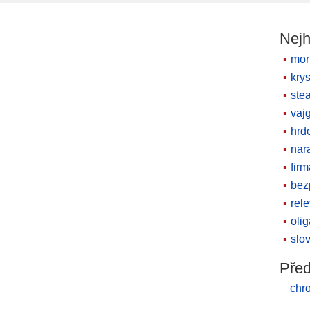
Nejh
mor
krys
ste
vaj
hrd
nara
firm
bez
rele
oli
slov
Před
chr