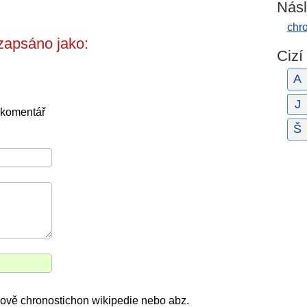
Násl
chro
zapsáno jako:
Cizí
A
J
 komentář
Š
 slově chronostichon wikipedie nebo abz.