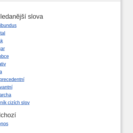
ledanější slova
ibundus
tal
ak
gar
obce
tiv
a
precedentní
vantní
garcha
ník cizích slov
chozí
onos