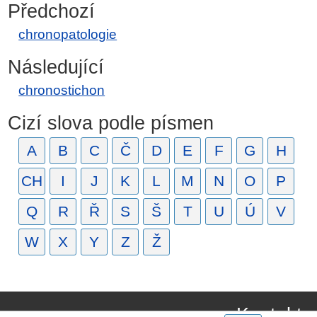
Předchozí
chronopatologie
Následující
chronostichon
Cizí slova podle písmen
A
B
C
Č
D
E
F
G
H
CH
I
J
K
L
M
N
O
P
Q
R
Ř
S
Š
T
U
Ú
V
W
X
Y
Z
Ž
Kontakt