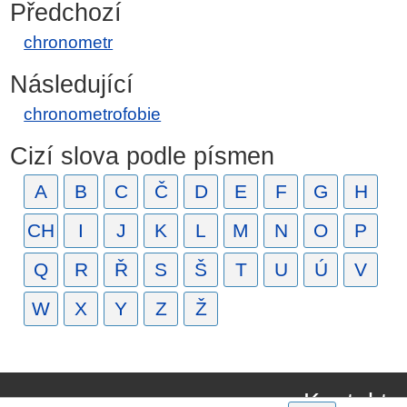
Předchozí
chronometr
Následující
chronometrofobie
Cizí slova podle písmen
A
B
C
Č
D
E
F
G
H
CH
I
J
K
L
M
N
O
P
Q
R
Ř
S
Š
T
U
Ú
V
W
X
Y
Z
Ž
Kontakt