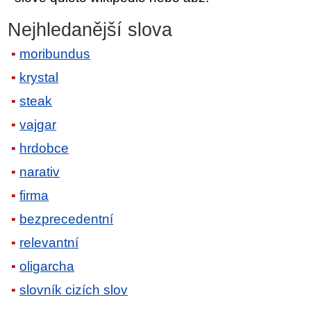
Nejhledanější slova
moribundus
krystal
steak
vajgar
hrdobce
narativ
firma
bezprecedentní
relevantní
oligarcha
slovník cizích slov