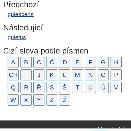
Předchozí
quiescens
Následující
quietus
Cizí slova podle písmen
A
B
C
Č
D
E
F
G
H
CH
I
J
K
L
M
N
O
P
Q
R
Ř
S
Š
T
U
Ú
V
W
X
Y
Z
Ž
Kontakt