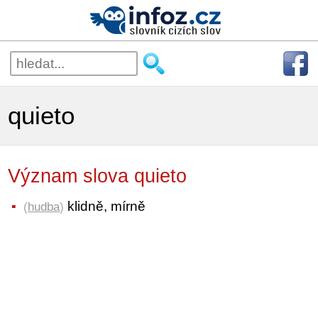
quieto
Význam slova quieto
klidně, mírně
(
hudba
)