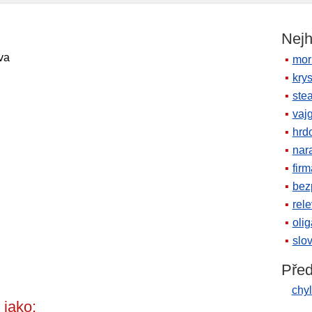
Nejh
va
mor
krys
ste
vaj
hrd
nara
firm
bez
rele
oli
slov
Před
chyl
jako: