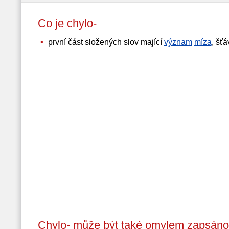
Co je chylo-
první část složených slov mající
význam
míza
, šťá
Chylo- může být také omylem zapsáno 