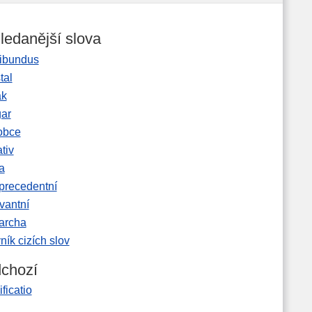
ledanější slova
ibundus
tal
ak
gar
obce
tiv
a
precedentní
vantní
garcha
ník cizích slov
chozí
ificatio