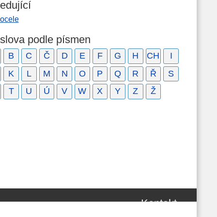
edující
locele
 slova podle písmen
B
C
Č
D
E
F
G
H
CH
I
K
L
M
N
O
P
Q
R
Ř
S
T
U
Ú
V
W
X
Y
Z
Ž
Kontakt