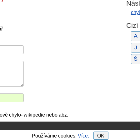
Násl
chy
Cizí
ář
A
J
Š
ově chylo- wikipedie nebo abz.
Používáme cookies.
Více.
OK