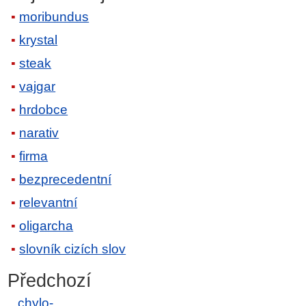
moribundus
krystal
steak
vajgar
hrdobce
narativ
firma
bezprecedentní
relevantní
oligarcha
slovník cizích slov
Předchozí
chylo-