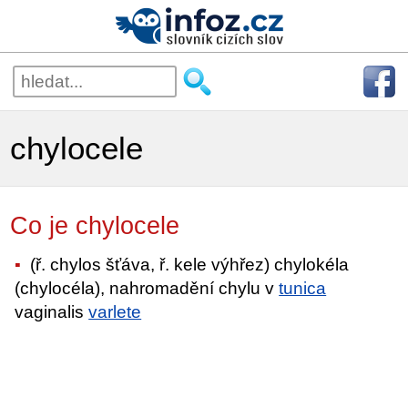
chylocele
Co je chylocele
(ř. chylos šťáva, ř. kele výhřez) chylokéla
(chylocéla), nahromadění chylu v
tunica
vaginalis
varlete