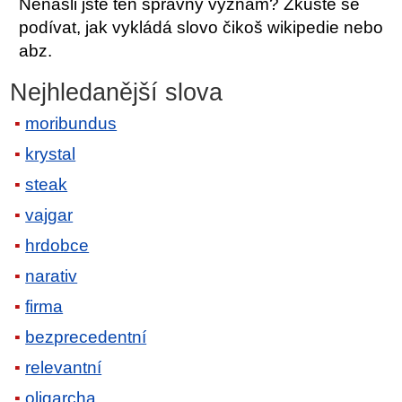
Nenašli jste ten správný význam? Zkuste se
podívat, jak vykládá slovo čikoš wikipedie nebo
abz.
Nejhledanější slova
moribundus
krystal
steak
vajgar
hrdobce
narativ
firma
bezprecedentní
relevantní
oligarcha