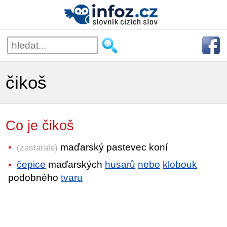
čikoš
Co je čikoš
maďarský pastevec koní
(zastarale)
čepice
maďarských
husarů
nebo
klobouk
podobného
tvaru