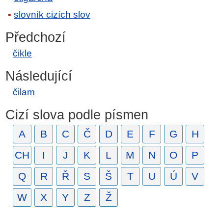
slovník cizích slov
Předchozí
čikle
Následující
čilam
Cizí slova podle písmen
A
B
C
Č
D
E
F
G
H
CH
I
J
K
L
M
N
O
P
Q
R
Ř
S
Š
T
U
Ú
V
W
X
Y
Z
Ž