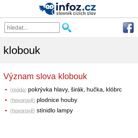
klobouk
Význam slova klobouk
pokrývka hlavy, širák, hučka, klóbrc
(
móda
)
plodnice houby
(
hovorově
)
stínidlo lampy
(
hovorově
)