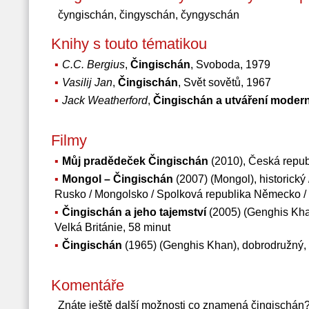
čyngischán, čingyschán, čyngyschán
Knihy s touto tématikou
C.C. Bergius
,
Čingischán
, Svoboda, 1979
Vasilij Jan
,
Čingischán
, Svět sovětů, 1967
Jack Weatherford
,
Čingischán a utváření modern
Filmy
Můj pradědeček Čingischán
(2010), Česká repub
Mongol – Čingischán
(2007) (Mongol), historický 
Rusko / Mongolsko / Spolková republika Německo /
Čingischán a jeho tajemství
(2005) (Genghis Khan)
Velká Británie, 58 minut
Čingischán
(1965) (Genghis Khan), dobrodružný, V
Komentáře
Znáte ještě další možnosti co znamená čingischán