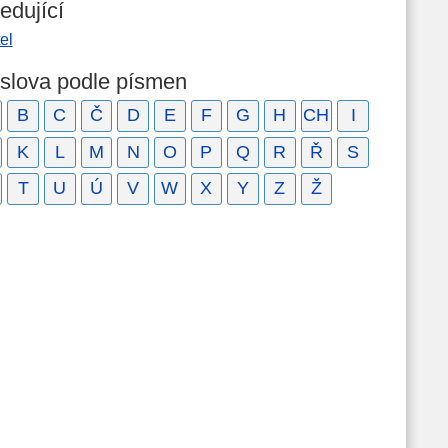
edující
tel
 slova podle písmen
B
C
Č
D
E
F
G
H
CH
I
K
L
M
N
O
P
Q
R
Ř
S
T
U
Ú
V
W
X
Y
Z
Ž