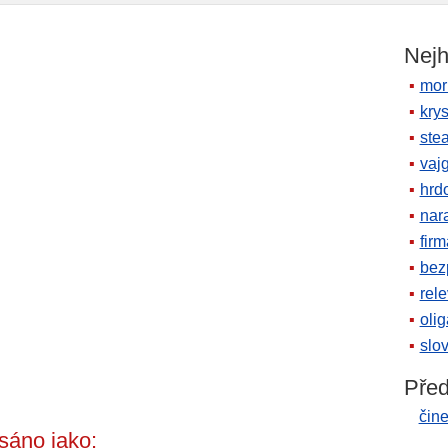
Nejh
mor
krys
ste
vaj
hrd
nara
firm
bez
rele
oli
slov
Před
čine
sáno jako: