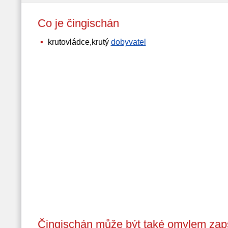
Co je čingischán
krutovládce,krutý
dobyvatel
Čingischán může být také omylem zap