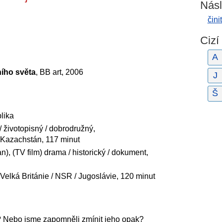
Násl
čini
Cizí
A
ího světa
, BB art, 2006
J
Š
lika
/ životopisný / dobrodružný,
 Kazachstán, 117 minut
, (TV film) drama / historický / dokument,
elká Británie / NSR / Jugoslávie, 120 minut
? Nebo jsme zapomněli zmínit jeho opak?