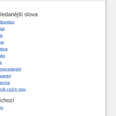
ledanější slova
ibundus
tal
ak
gar
obce
tiv
a
precedentní
vantní
garcha
ník cizích slov
chozí
ly