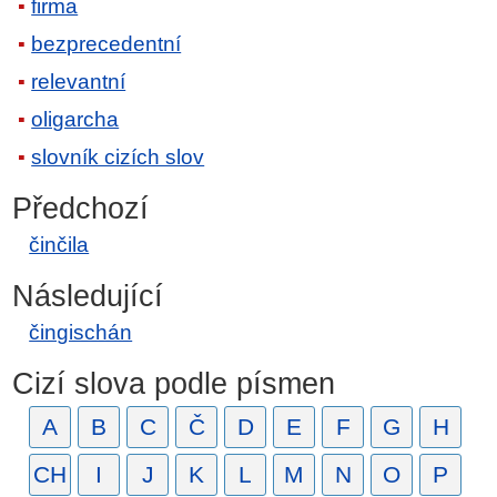
firma
bezprecedentní
relevantní
oligarcha
slovník cizích slov
Předchozí
činčila
Následující
čingischán
Cizí slova podle písmen
A
B
C
Č
D
E
F
G
H
CH
I
J
K
L
M
N
O
P