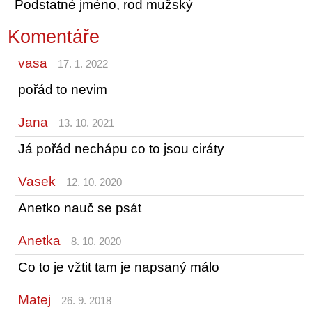
Podstatné jméno, rod mužský
Komentáře
vasa
17. 1. 2022
pořád to nevim
Jana
13. 10. 2021
Já pořád nechápu co to jsou ciráty
Vasek
12. 10. 2020
Anetko nauč se psát
Anetka
8. 10. 2020
Co to je vžtit tam je napsaný málo
Matej
26. 9. 2018