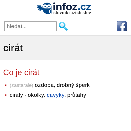
cirát
Co je cirát
ozdoba, drobný šperk
(zastarale)
ciráty - okolky,
cavyky
, průtahy