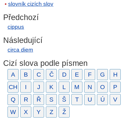
slovník cizích slov
Předchozí
cippus
Následující
circa diem
Cizí slova podle písmen
A
B
C
Č
D
E
F
G
H
CH
I
J
K
L
M
N
O
P
Q
R
Ř
S
Š
T
U
Ú
V
W
X
Y
Z
Ž