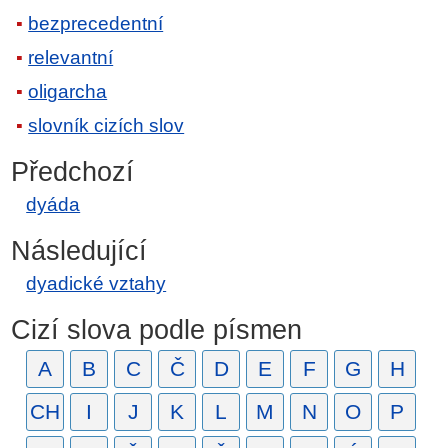
bezprecedentní
relevantní
oligarcha
slovník cizích slov
Předchozí
dyáda
Následující
dyadické vztahy
Cizí slova podle písmen
A
B
C
Č
D
E
F
G
H
CH
I
J
K
L
M
N
O
P