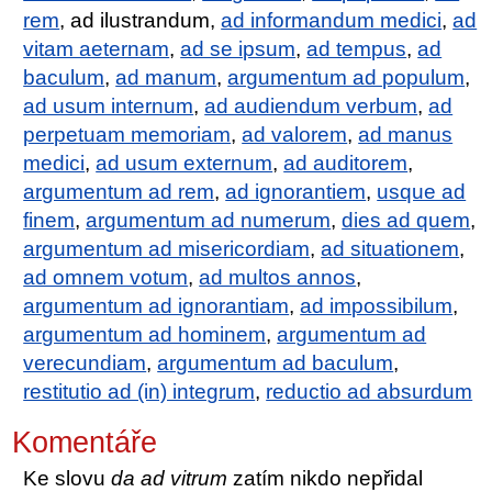
rem
, ad ilustrandum,
ad informandum medici
,
ad
vitam aeternam
,
ad se ipsum
,
ad tempus
,
ad
baculum
,
ad manum
,
argumentum ad populum
,
ad usum internum
,
ad audiendum verbum
,
ad
perpetuam memoriam
,
ad valorem
,
ad manus
medici
,
ad usum externum
,
ad auditorem
,
argumentum ad rem
,
ad ignorantiem
,
usque ad
finem
,
argumentum ad numerum
,
dies ad quem
,
argumentum ad misericordiam
,
ad situationem
,
ad omnem votum
,
ad multos annos
,
argumentum ad ignorantiam
,
ad impossibilum
,
argumentum ad hominem
,
argumentum ad
verecundiam
,
argumentum ad baculum
,
restitutio ad (in) integrum
,
reductio ad absurdum
Komentáře
Ke slovu
da ad vitrum
zatím nikdo nepřidal