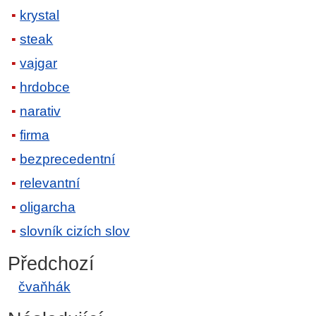
krystal
steak
vajgar
hrdobce
narativ
firma
bezprecedentní
relevantní
oligarcha
slovník cizích slov
Předchozí
čvaňhák