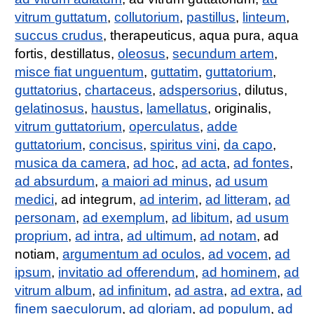
vitrum guttatum
,
collutorium
,
pastillus
,
linteum
,
succus crudus
, therapeuticus, aqua pura, aqua
fortis, destillatus,
oleosus
,
secundum artem
,
misce fiat unguentum
,
guttatim
,
guttatorium
,
guttatorius
,
chartaceus
,
adspersorius
, dilutus,
gelatinosus
,
haustus
,
lamellatus
, originalis,
vitrum guttatorium
,
operculatus
,
adde
guttatorium
,
concisus
,
spiritus vini
,
da capo
,
musica da camera
,
ad hoc
,
ad acta
,
ad fontes
,
ad absurdum
,
a maiori ad minus
,
ad usum
medici
, ad integrum,
ad interim
,
ad litteram
,
ad
personam
,
ad exemplum
,
ad libitum
,
ad usum
proprium
,
ad intra
,
ad ultimum
,
ad notam
, ad
notiam,
argumentum ad oculos
,
ad vocem
,
ad
ipsum
,
invitatio ad offerendum
,
ad hominem
,
ad
vitrum album
,
ad infinitum
,
ad astra
,
ad extra
,
ad
finem saeculorum
,
ad gloriam
,
ad populum
,
ad