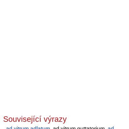
Související výrazy
ad vitrum adlatum
, ad vitrum guttatorium,
ad