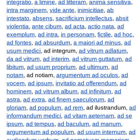
integratio
,
a limine
,
ad litteram
,
anima sensitiva
,
intra marginem
,
vide ante
,
inimicitiae
,
ab
intestato
,
absens
,
sacrificium intellectus
,
absit
violentia
,
ante cibum
,
ad acta
,
actio nata
,
ad
exemplum
,
ad intra
,
in personam
,
fictile
,
ad hoc
,
ad fontes
,
ad absurdum
,
a maiori ad minus
,
ad
usum medici
, ad integrum,
ad vitrum adlatum
,
da ad vitrum
,
ad interim
,
ad vitrum guttatum
,
ad
libitum
,
ad usum proprium
,
ad ultimum
,
ad
notam
, ad notiam,
argumentum ad oculos
,
ad
vocem
,
ad ipsum
,
invitatio ad offerendum
,
ad
hominem
,
ad vitrum album
,
ad infinitum
,
ad
astra
,
ad extra
,
ad finem saeculorum
,
ad
gloriam
,
ad populum
,
ad rem
, ad ilustrandum,
ad
informandum medici
,
ad vitam aeternam
,
ad se
ipsum
,
ad tempus
,
ad baculum
,
ad manum
,
argumentum ad populum
,
ad usum internum
,
ad