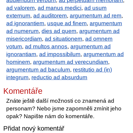
audiendum verbum
,
ad perpetuam memoriam
,
ad valorem
,
ad manus medici
,
ad usum
externum
,
ad auditorem
,
argumentum ad rem
,
ad ignorantiem
,
usque ad finem
,
argumentum
ad numerum
,
dies ad quem
,
argumentum ad
misericordiam
,
ad situationem
,
ad omnem
votum
,
ad multos annos
,
argumentum ad
ignorantiam
,
ad impossibilum
,
argumentum ad
hominem
,
argumentum ad verecundiam
,
argumentum ad baculum
,
restitutio ad (in)
integrum
,
reductio ad absurdum
Komentáře
Znáte ještě další možnosti co znamená ad
personam? Nebo jsme zapomněli zmínit jeho
opak? Napište nám do komentáře.
Přidat nový komentář