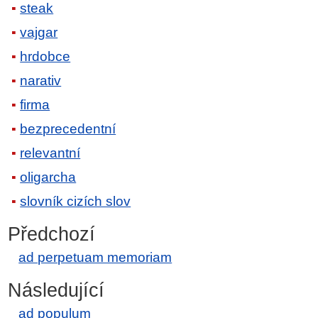
steak
vajgar
hrdobce
narativ
firma
bezprecedentní
relevantní
oligarcha
slovník cizích slov
Předchozí
ad perpetuam memoriam
Následující
ad populum