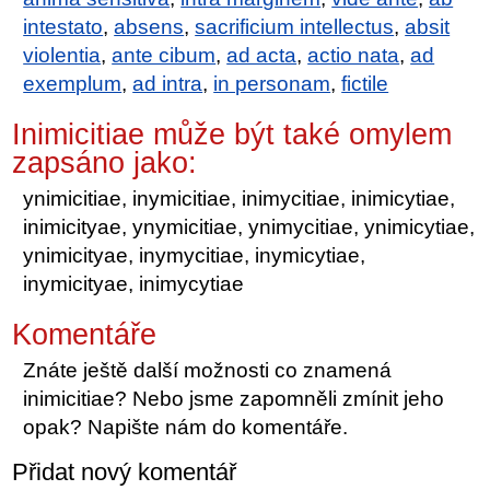
intestato
,
absens
,
sacrificium intellectus
,
absit
violentia
,
ante cibum
,
ad acta
,
actio nata
,
ad
exemplum
,
ad intra
,
in personam
,
fictile
Inimicitiae může být také omylem
zapsáno jako:
ynimicitiae, inymicitiae, inimycitiae, inimicytiae,
inimicityae, ynymicitiae, ynimycitiae, ynimicytiae,
ynimicityae, inymycitiae, inymicytiae,
inymicityae, inimycytiae
Komentáře
Znáte ještě další možnosti co znamená
inimicitiae? Nebo jsme zapomněli zmínit jeho
opak? Napište nám do komentáře.
Přidat nový komentář