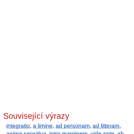
Související výrazy
integratio
,
a limine
,
ad personam
,
ad litteram
,
anima sensitiva
,
intra marginem
,
vide ante
,
ab