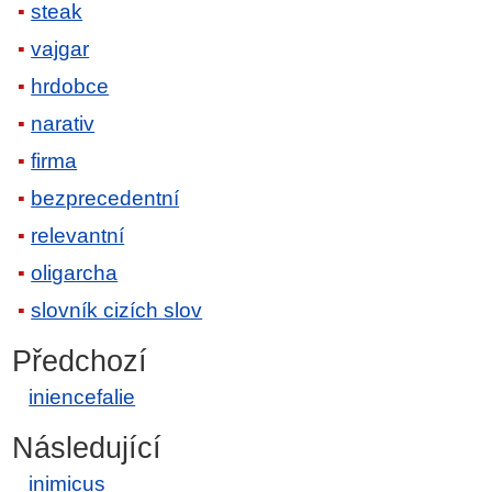
steak
vajgar
hrdobce
narativ
firma
bezprecedentní
relevantní
oligarcha
slovník cizích slov
Předchozí
iniencefalie
Následující
inimicus