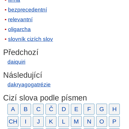
bezprecedentní
relevantní
oligarcha
slovník cizích slov
Předchozí
daiquiri
Následující
dakryagogatrézie
Cizí slova podle písmen
A
B
C
Č
D
E
F
G
H
CH
I
J
K
L
M
N
O
P