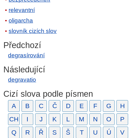
relevantní
oligarcha
slovník cizích slov
Předchozí
degrasírování
Následující
degravatio
Cizí slova podle písmen
A
B
C
Č
D
E
F
G
H
CH
I
J
K
L
M
N
O
P
Q
R
Ř
S
Š
T
U
Ú
V