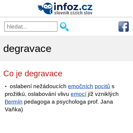
degravace
Co je degravace
oslabení nežádoucích
emočních
pocitů
s
prožitkú, oslabování vlivu
emocí
jíž vzniklých
(
termín
pedagoga a psychologa prof. Jana
Vaňka)