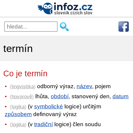
termín
Co je termín
odborný výraz,
název
, pojem
(
lingvistika
)
lhůta,
období
, stanovený den,
datum
(
hovorově
)
(v
symbolické
logice) určitým
(
logika
)
způsobem
definovaný výraz
(v
tradiční
logice) člen soudu
(
logika
)