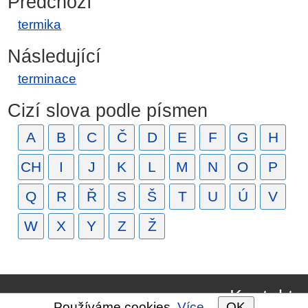
Předchozí
termika
Následující
terminace
Cizí slova podle písmen
A
B
C
Č
D
E
F
G
H
CH
I
J
K
L
M
N
O
P
Q
R
Ř
S
Š
T
U
Ú
V
W
X
Y
Z
Ž
Kontakt
Používáme cookies.
Více.
OK