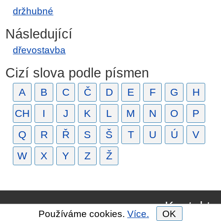
držhubné
Následující
dřevostavba
Cizí slova podle písmen
A
B
C
Č
D
E
F
G
H
CH
I
J
K
L
M
N
O
P
Q
R
Ř
S
Š
T
U
Ú
V
W
X
Y
Z
Ž
Kontakt
Používáme cookies.
Více.
OK