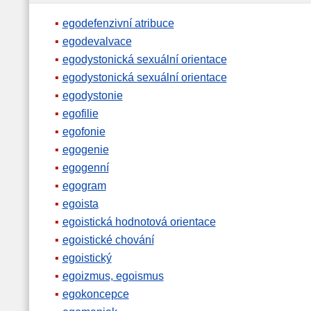
egodefenzivní atribuce
egodevalvace
egodystonická sexuální orientace
egodystonická sexuální orientace
egodystonie
egofilie
egofonie
egogenie
egogenní
egogram
egoista
egoistická hodnotová orientace
egoistické chování
egoistický
egoizmus, egoismus
egokoncepce