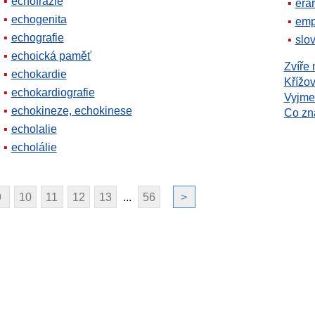
echofrazie
erár
echogenita
emp
echografie
slov
echoická paměť
Zvíře 
echokardie
Křížov
echokardiografie
Vyjme
echokineze, echokinese
Co z
echolalie
echolálie
9
10
11
12
13
...
56
>