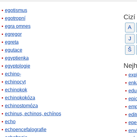
egotismus
Cizí
egotropní
egra omnes
A
egregor
J
egreta
Š
egutace
egyptienka
Nejh
egyptologie
echino-
expl
echinocyt
enk
echinokok
edu
echinokokóza
epi
echinostomóza
emp
echinus, echinos, echínos
edit
echo
epe
echoencefalografie
env