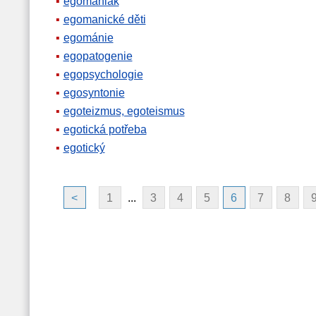
egomaniak
egomanické děti
egománie
egopatogenie
egopsychologie
egosyntonie
egoteizmus, egoteismus
egotická potřeba
egotický
<
1
...
3
4
5
6
7
8