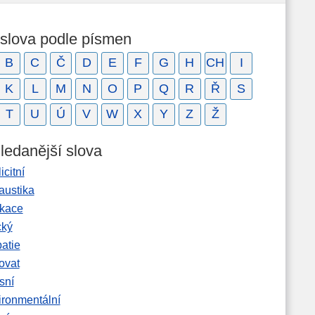
 slova podle písmen
B
C
Č
D
E
F
G
H
CH
I
K
L
M
N
O
P
Q
R
Ř
S
T
U
Ú
V
W
X
Y
Z
Ž
ledanější slova
icitní
austika
kace
cký
atie
ovat
sní
ironmentální