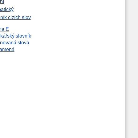
ní
atický
ník cizích slov
na E
kářský slovník
novaná slova
namená