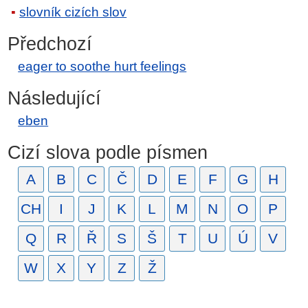
slovník cizích slov
Předchozí
eager to soothe hurt feelings
Následující
eben
Cizí slova podle písmen
A
B
C
Č
D
E
F
G
H
CH
I
J
K
L
M
N
O
P
Q
R
Ř
S
Š
T
U
Ú
V
W
X
Y
Z
Ž