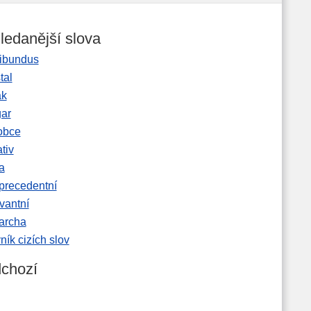
ledanější slova
ibundus
tal
ak
gar
obce
tiv
a
precedentní
vantní
garcha
ník cizích slov
chozí