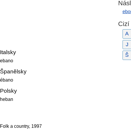
Násl
ebon
Cizí
A
J
Italsky
Š
ebano
Španělsky
ébano
Polsky
heban
 Folk a country, 1997