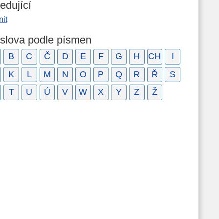
edující
it
 slova podle písmen
B
C
Č
D
E
F
G
H
CH
I
K
L
M
N
O
P
Q
R
Ř
S
T
U
Ú
V
W
X
Y
Z
Ž