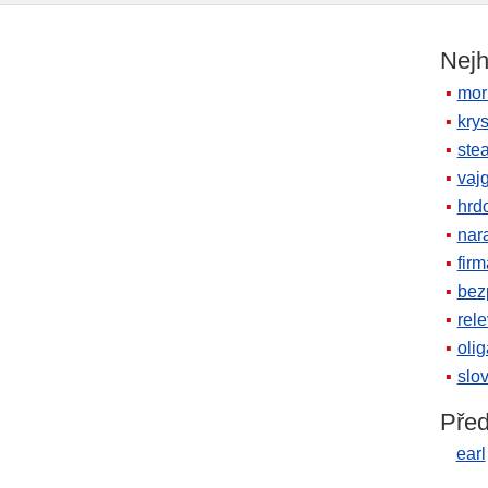
Nejh
mor
krys
ste
vaj
hrd
nara
firm
bez
rele
oli
slov
Před
earl