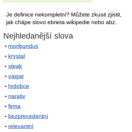
Je definice nekompletní? Můžete zkusit zjistit,
jak chápe slovo ebrieta wikipedie nebo abz.
Nejhledanější slova
moribundus
krystal
steak
vajgar
hrdobce
narativ
firma
bezprecedentní
relevantní