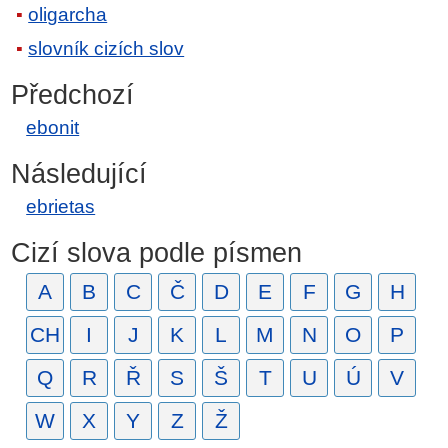
oligarcha
slovník cizích slov
Předchozí
ebonit
Následující
ebrietas
Cizí slova podle písmen
A
B
C
Č
D
E
F
G
H
CH
I
J
K
L
M
N
O
P
Q
R
Ř
S
Š
T
U
Ú
V
W
X
Y
Z
Ž