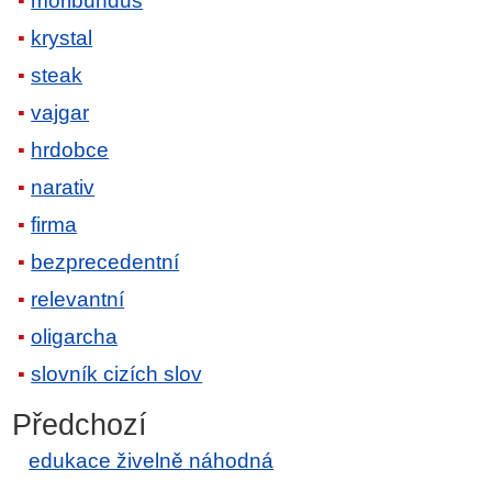
moribundus
krystal
steak
vajgar
hrdobce
narativ
firma
bezprecedentní
relevantní
oligarcha
slovník cizích slov
Předchozí
edukace živelně náhodná