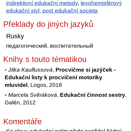
indirektivní edukační metody
,
levohemisférový
edukační styl
,
post edukační societa
Překlady do jiných jazyků
Rusky
педагогический, воспитательный
Knihy s touto tématikou
Jitka Kaulfussová
,
Procvičme si jazýček -
Edukační listy k procvičení motoriky
mluvidel
, Logos, 2018
Marcela Svěráková
,
Edukační činnost sestry
,
Galén, 2012
Komentáře