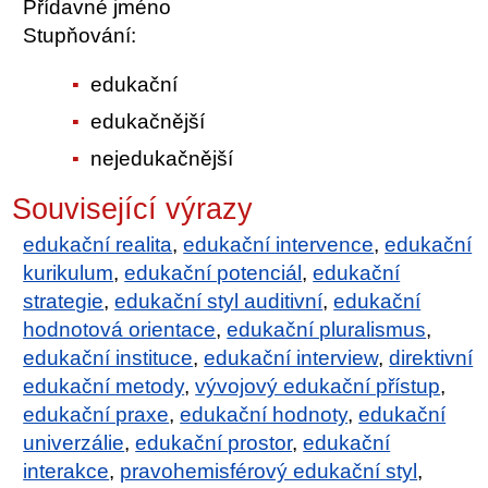
Přídavné jméno
Stupňování:
edukační
edukačnější
nejedukačnější
Související výrazy
edukační realita
,
edukační intervence
,
edukační
kurikulum
,
edukační potenciál
,
edukační
strategie
,
edukační styl auditivní
,
edukační
hodnotová orientace
,
edukační pluralismus
,
edukační instituce
,
edukační interview
,
direktivní
edukační metody
,
vývojový edukační přístup
,
edukační praxe
,
edukační hodnoty
,
edukační
univerzálie
,
edukační prostor
,
edukační
interakce
,
pravohemisférový edukační styl
,